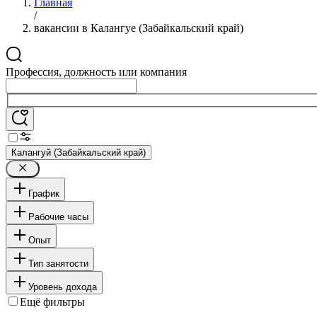
Главная
/
вакансии в Калангуе (Забайкальский край)
Профессия, должность или компания
Калангуй (Забайкальский край)
График
Рабочие часы
Опыт
Тип занятости
Уровень дохода
Ещё фильтры